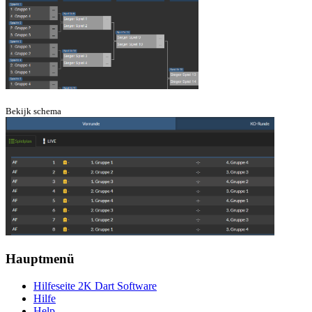
Bekijk schema
Hauptmenü
Hilfeseite 2K Dart Software
Hilfe
Help