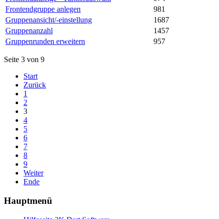
Frontendgruppe anlegen
981
Gruppenansicht/-einstellung
1687
Gruppenanzahl
1457
Gruppenrunden erweitern
957
Seite 3 von 9
Start
Zurück
1
2
3
4
5
6
7
8
9
Weiter
Ende
Hauptmenü