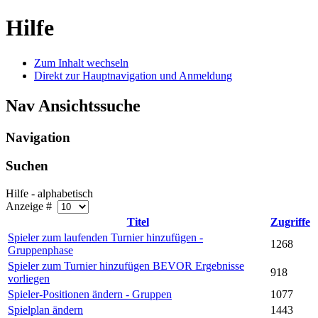
Hilfe
Zum Inhalt wechseln
Direkt zur Hauptnavigation und Anmeldung
Nav Ansichtssuche
Navigation
Suchen
Hilfe - alphabetisch
Anzeige #
Titel
Zugriffe
Spieler zum laufenden Turnier hinzufügen -
1268
Gruppenphase
Spieler zum Turnier hinzufügen BEVOR Ergebnisse
918
vorliegen
Spieler-Positionen ändern - Gruppen
1077
Spielplan ändern
1443